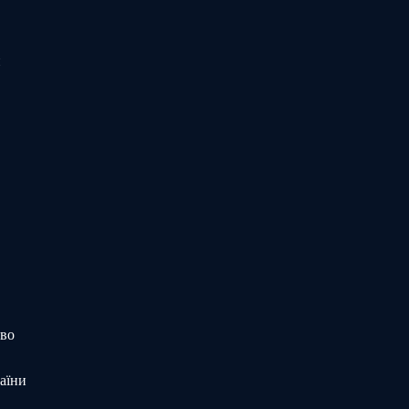
и
тво
аїни