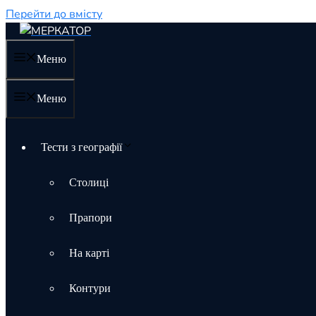
Перейти до вмісту
Меню
Меню
Тести з географії
Столиці
Прапори
На карті
Контури