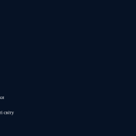
ки
і світу