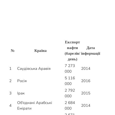
Експорт
нафти
Дата
№
Країна
(барелів/
інформації
день)
7 273
1
Саудівська Аравія
2014
000
5 116
2
Росія
2016
000
2 792
3
Ірак
2015
000
Об'єднані Арабські
2 684
4
2014
Емірати
000