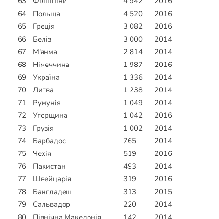
63
Філіппіни
4 942
2016
64
Польща
4 520
2016
65
Греція
3 082
2016
66
Беліз
3 000
2014
67
М'янма
2 814
2014
68
Німеччина
1 987
2016
69
Україна
1 336
2014
70
Литва
1 238
2014
71
Румунія
1 049
2014
72
Угорщина
1 042
2016
73
Грузія
1 002
2014
74
Барбадос
765
2014
75
Чехія
519
2016
76
Пакистан
493
2014
77
Швейцарія
319
2016
78
Бангладеш
313
2015
79
Сальвадор
220
2014
80
Північна Македонія
142
2014