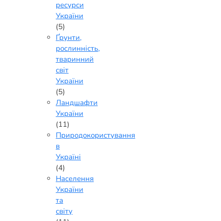
ресурси
України
(5)
Ґрунти,
рослинність,
тваринний
світ
України
(5)
Ландшафти
України
(11)
Природокористування
в
Україні
(4)
Населення
України
та
світу