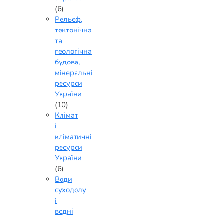
(6)
Рельєф,
тектонічна
та
геологічна
будова,
мінеральні
ресурси
України
(10)
Клімат
і
кліматичні
ресурси
України
(6)
Води
суходолу
і
водні