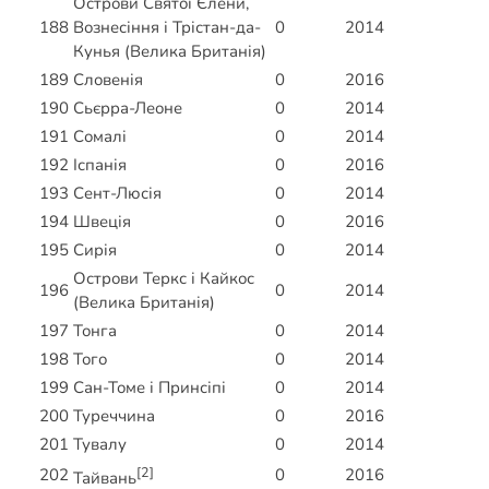
Острови Святої Єлени,
188
Вознесіння і Трістан-да-
0
2014
Кунья (Велика Британія)
189
Словенія
0
2016
190
Сьєрра-Леоне
0
2014
191
Сомалі
0
2014
192
Іспанія
0
2016
193
Сент-Люсія
0
2014
194
Швеція
0
2016
195
Сирія
0
2014
Острови Теркс і Кайкос
196
0
2014
(Велика Британія)
197
Тонга
0
2014
198
Того
0
2014
199
Сан-Томе і Принсіпі
0
2014
200
Туреччина
0
2016
201
Тувалу
0
2014
[2]
202
0
2016
Тайвань