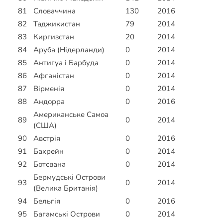
81
Словаччина
130
2016
82
Таджикистан
79
2014
83
Киргизстан
20
2014
84
Аруба (Нідерланди)
0
2014
85
Антигуа і Барбуда
0
2014
86
Афганістан
0
2014
87
Вірменія
0
2014
88
Андорра
0
2016
Американське Самоа
89
0
2014
(США)
90
Австрія
0
2016
91
Бахрейн
0
2014
92
Ботсвана
0
2014
Бермудські Острови
93
0
2014
(Велика Британія)
94
Бельгія
0
2016
95
Багамські Острови
0
2014