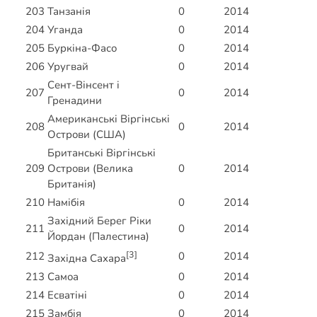
203
Танзанія
0
2014
204
Уганда
0
2014
205
Буркіна-Фасо
0
2014
206
Уругвай
0
2014
Сент-Вінсент і
207
0
2014
Гренадини
Американські Віргінські
208
0
2014
Острови (США)
Британські Віргінські
209
Острови (Велика
0
2014
Британія)
210
Намібія
0
2014
Західний Берег Ріки
211
0
2014
Йордан (Палестина)
[3]
212
0
2014
Західна Сахара
213
Самоа
0
2014
214
Есватіні
0
2014
215
Замбія
0
2014