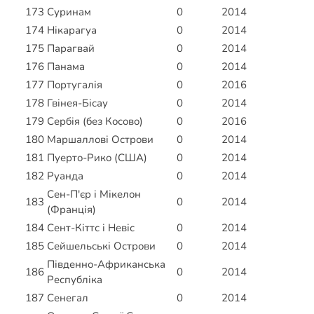
173
Суринам
0
2014
174
Нікарагуа
0
2014
175
Парагвай
0
2014
176
Панама
0
2014
177
Португалія
0
2016
178
Гвінея-Бісау
0
2014
179
Сербія (без Косово)
0
2016
180
Маршаллові Острови
0
2014
181
Пуерто-Рико (США)
0
2014
182
Руанда
0
2014
Сен-П'єр і Мікелон
183
0
2014
(Франція)
184
Сент-Кіттс і Невіс
0
2014
185
Сейшельські Острови
0
2014
Південно-Африканська
186
0
2014
Республіка
187
Сенегал
0
2014