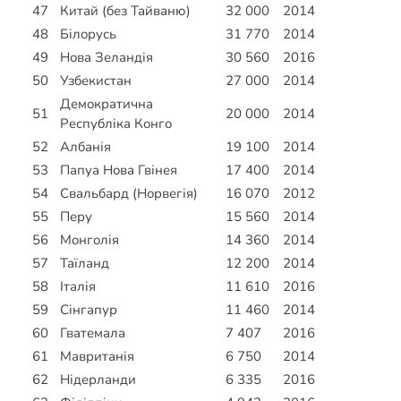
47
Китай (без Тайваню)
32 000
2014
48
Білорусь
31 770
2014
49
Нова Зеландія
30 560
2016
50
Узбекистан
27 000
2014
Демократична
51
20 000
2014
Республіка Конго
52
Албанія
19 100
2014
53
Папуа Нова Гвінея
17 400
2014
54
Свальбард (Норвегія)
16 070
2012
55
Перу
15 560
2014
56
Монголія
14 360
2014
57
Таїланд
12 200
2014
58
Італія
11 610
2016
59
Сінгапур
11 460
2014
60
Гватемала
7 407
2016
61
Мавританія
6 750
2014
62
Нідерланди
6 335
2016