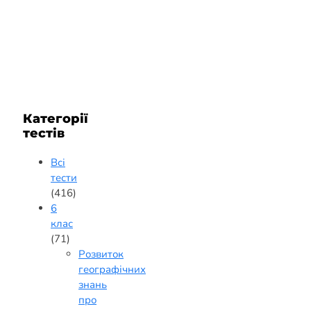
Категорії
тестів
Всі
тести
(416)
6
клас
(71)
Розвиток
географічних
знань
про