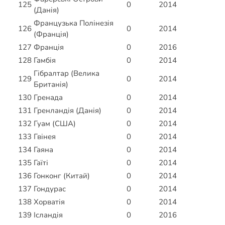
125
0
2014
(Данія)
Французька Полінезія
126
0
2014
(Франція)
127
Франція
0
2016
128
Гамбія
0
2014
Гібралтар (Велика
129
0
2014
Британія)
130
Гренада
0
2014
131
Гренландія (Данія)
0
2014
132
Гуам (США)
0
2014
133
Гвінея
0
2014
134
Гаяна
0
2014
135
Гаїті
0
2014
136
Гонконг (Китай)
0
2014
137
Гондурас
0
2014
138
Хорватія
0
2014
139
Ісландія
0
2016