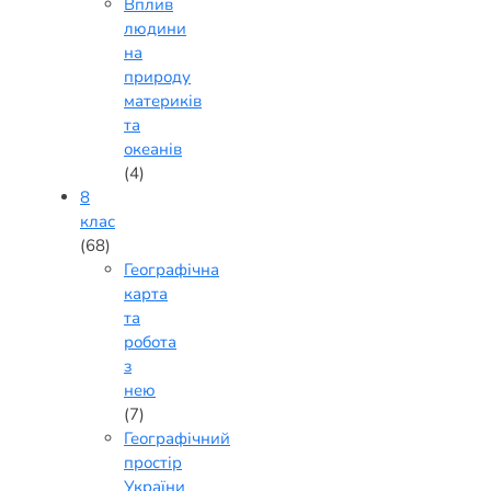
Вплив
людини
на
природу
материків
та
океанів
(4)
8
клас
(68)
Географічна
карта
та
робота
з
нею
(7)
Географічний
простір
України