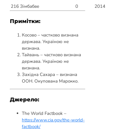
216
Зімбабве
0
2014
Примітки:
Косово – частково визнана
держава. Україною не
визнана.
Тайвань – частково визнана
держава. Україною не
визнана.
Західна Сахара – визнана
ООН. Окупована Марокко.
Джерело:
The World Factbook –
https://www.cia.gov/the-world-
factbook/