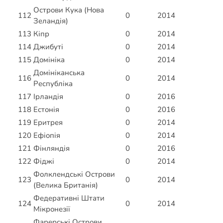
Острови Кука (Нова
112
0
2014
Зеландія)
113
Кіпр
0
2014
114
Джибуті
0
2014
115
Домініка
0
2014
Домініканська
116
0
2014
Республіка
117
Ірландія
0
2016
118
Естонія
0
2016
119
Еритрея
0
2014
120
Ефіопія
0
2014
121
Фінляндія
0
2016
122
Фіджі
0
2014
Фолклендські Острови
123
0
2014
(Велика Британія)
Федеративні Штати
124
0
2014
Мікронезії
Фарерські Острови