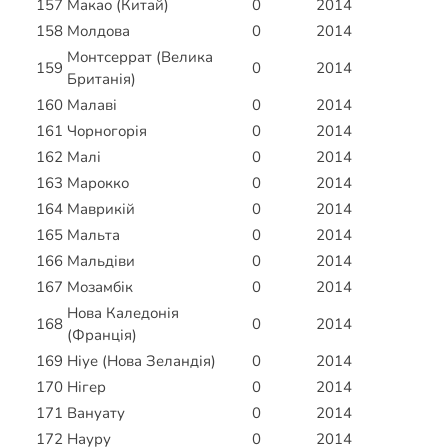
157
Макао (Китай)
0
2014
158
Молдова
0
2014
Монтсеррат (Велика
159
0
2014
Британія)
160
Малаві
0
2014
161
Чорногорія
0
2014
162
Малі
0
2014
163
Марокко
0
2014
164
Маврикій
0
2014
165
Мальта
0
2014
166
Мальдіви
0
2014
167
Мозамбік
0
2014
Нова Каледонія
168
0
2014
(Франція)
169
Ніуе (Нова Зеландія)
0
2014
170
Нігер
0
2014
171
Вануату
0
2014
172
Науру
0
2014