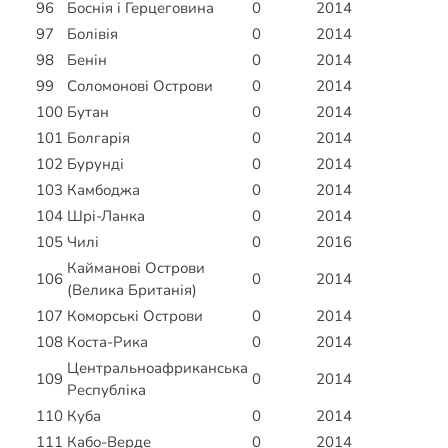
96
Боснія і Герцеговина
0
2014
97
Болівія
0
2014
98
Бенін
0
2014
99
Соломонові Острови
0
2014
100
Бутан
0
2014
101
Болгарія
0
2014
102
Бурунді
0
2014
103
Камбоджа
0
2014
104
Шрі-Ланка
0
2014
105
Чилі
0
2016
Кайманові Острови
106
0
2014
(Велика Британія)
107
Коморські Острови
0
2014
108
Коста-Рика
0
2014
Центральноафриканська
109
0
2014
Республіка
110
Куба
0
2014
111
Кабо-Верде
0
2014