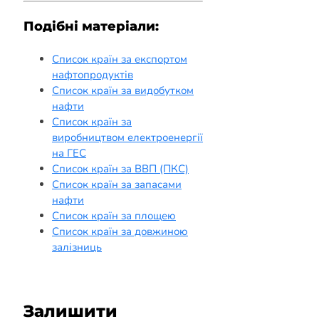
Подібні матеріали:
Список країн за експортом
нафтопродуктів
Список країн за видобутком
нафти
Список країн за
виробництвом електроенергії
на ГЕС
Список країн за ВВП (ПКС)
Список країн за запасами
нафти
Список країн за площею
Список країн за довжиною
залізниць
Залишити