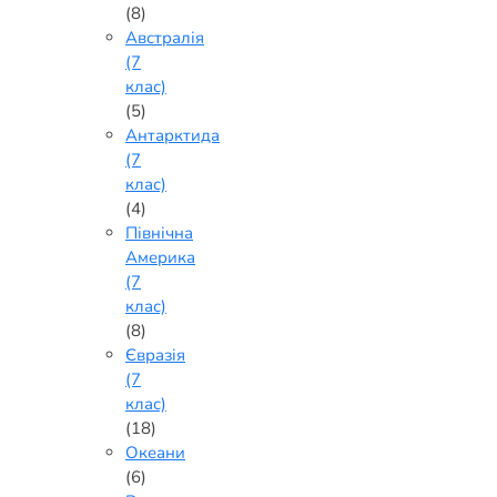
(8)
Австралія
(7
клас)
(5)
Антарктида
(7
клас)
(4)
Північна
Америка
(7
клас)
(8)
Євразія
(7
клас)
(18)
Океани
(6)