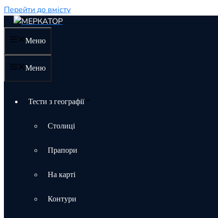
Перейти до вмісту
Меню
Меню
Тести з географії
Столиці
Прапори
На карті
Контури