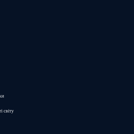
ки
і світу