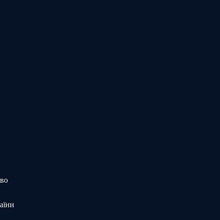
и
тво
аїни